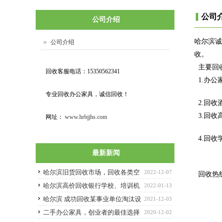
公司
公司介绍
哈尔滨
公司介绍
收。
主要回
回收客服电话：15350562341
1.办公
专业回收办公家具，诚信回收！
2.回收
3.回收
网址：
www.hrbjjhs.com
4.回收
最新新闻
哈尔滨旧货回收市场，回收各类空
2022-12-07
回收热线
调，电脑等
哈尔滨高价回收银行学校、培训机
2022-01-13
构设备及物资
哈尔滨 成功回收某事业单位淘汰设
2021-12-03
备一批
二手办公家具，创业者的最佳选择
2020-12-02