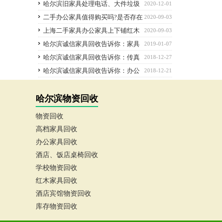
(组图)
哈尔滨旧家具处理电话、大件垃圾
2020-12-01
处理预约回收办法
二手办公家具值得购买吗?是否存在
2020-09-03
猫腻?
上海二手家具办公家具上下铺红木
2020-09-03
家具电脑空调
哈尔滨诚信家具回收告诉你：家具
2019-01-07
的分类有哪些
哈尔滨诚信家具回收告诉你：传真
2018-12-27
机的介绍！
哈尔滨诚信家具回收告诉你：办公
2018-12-21
耗材的分类！
哈尔滨物资回收
物资回收
高档家具回收
办公家具回收
酒店、饭店桌椅回收
学校物资回收
红木家具回收
酒店宾馆物资回收
库存物资回收